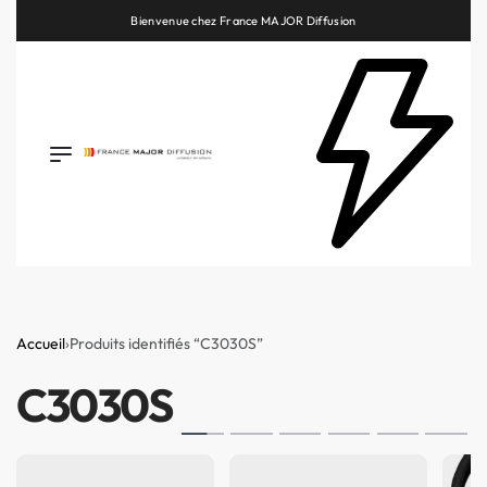
Bienvenue chez France MAJOR Diffusion
Retrouvez les plus belles marques de la HiFi, de l’intégration et du Home Cinéma
Accueil
›
Produits identifiés “C3030S”
C3030S